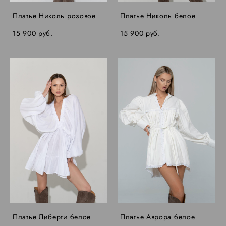
Платье Николь розовое
Платье Николь белое
15 900 pуб.
15 900 pуб.
Платье Либерти белое
Платье Аврора белое