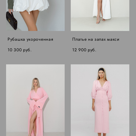
Рубашка укороченная
Платье на запах макси
10 300 pуб.
12 900 pуб.