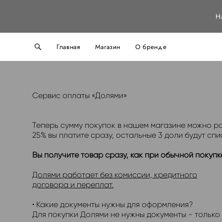
Н
Главная
Магазин
О бренде
Сервис оплаты «Долями»
Теперь сумму покупок в нашем магазине можно ра
25% вы платите сразу, остальные 3 доли будут спи
Вы получите товар сразу, как при обычной покупк
Долями работает без комиссии, кредитного
договора и переплат.
• Какие документы нужны для оформления?
Для покупки Долями не нужны документы - только