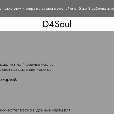
а подготовку и отправку заказа может уйти от 5 до 8 рабочих дне
D4Soul
зделить на 4 равные части.
сываться раз в две недели.
е картой.
 номер телефона и данные карты для