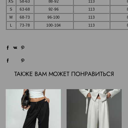
XS
58-63
88-92
113
S
63-68
92-96
113
M
68-73
96-100
113
L
73-78
100-104
113
ТАКЖЕ ВАМ МОЖЕТ ПОНРАВИТЬСЯ