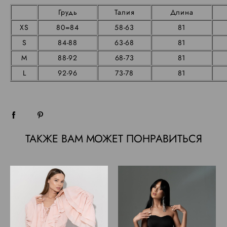
Грудь
Талия
Длина
XS
80=84
58-63
81
S
84-88
63-68
81
M
88-92
68-73
81
L
92-96
73-78
81
ТАКЖЕ ВАМ МОЖЕТ ПОНРАВИТЬСЯ