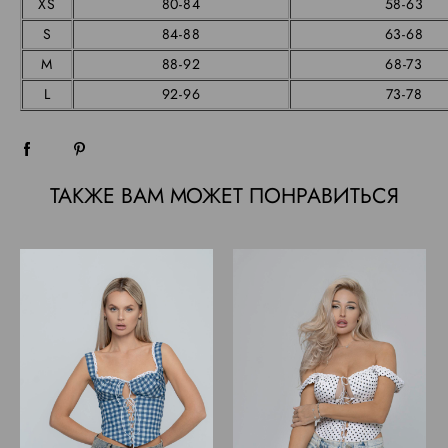
XS
80-84
58-63
S
84-88
63-68
M
88-92
68-73
L
92-96
73-78
ТАКЖЕ ВАМ МОЖЕТ ПОНРАВИТЬСЯ