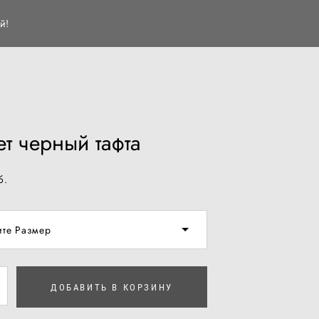
й!
ет черный тафта
б.
те Размер
ДОБАВИТЬ В КОРЗИНУ