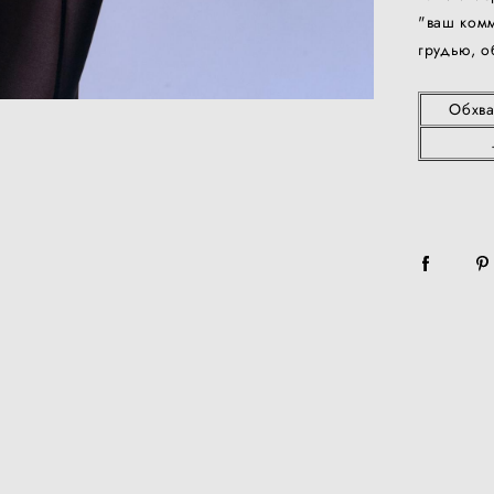
"ваш комм
грудью, о
Обхва