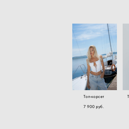
Топ-корсет
7 900 pуб.