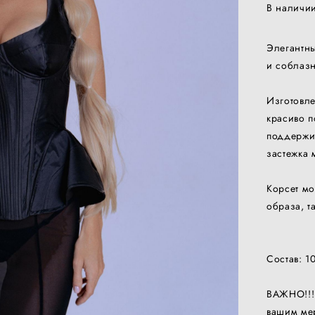
В наличи
Элегантн
и соблазн
Изготовле
красиво п
поддержив
застежка 
Корсет мо
образа, т
Состав: 1
ВАЖНО!!! 
вашим мер