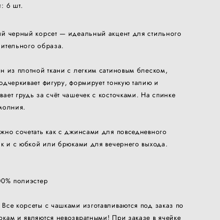
и:
6
шт.
ый черный корсет — идеальный акцент для стильного
ительного образа.
н из плотной ткани с легким сатиновым блеском,
одчеркивает фигуру, формирует тонкую талию и
ает грудь за счёт чашечек с косточками. На спинке
молния.
жно сочетать как с джинсами для повседневного
ак и с юбкой или брюками для вечернего выхода.
00% полиэстер
Все корсеты с чашками изготавливаются под заказ по
кам и являются невозвратными! При заказе в ячейке