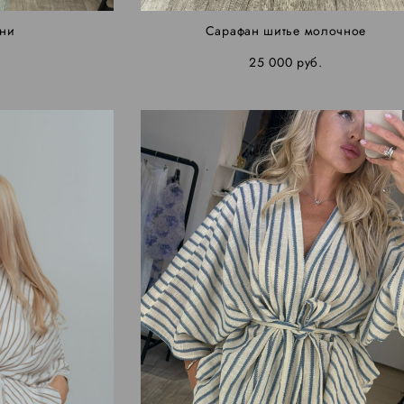
ини
Сарафан шитье молочное
.
25 000 pуб.