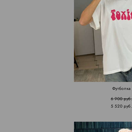
Футболка
6 900 pуб
5 520 pуб