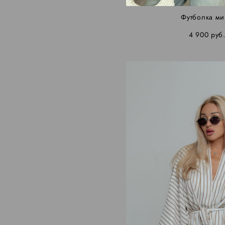
Футболка м
4 900 pуб