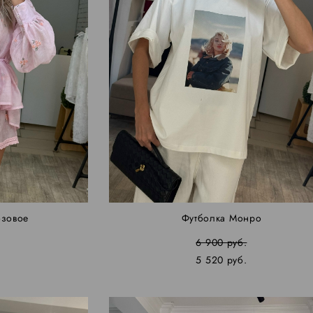
озовое
Футболка Монро
.
6 900 pуб.
5 520 pуб.