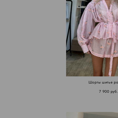
Шорты шитье р
7 900 pуб